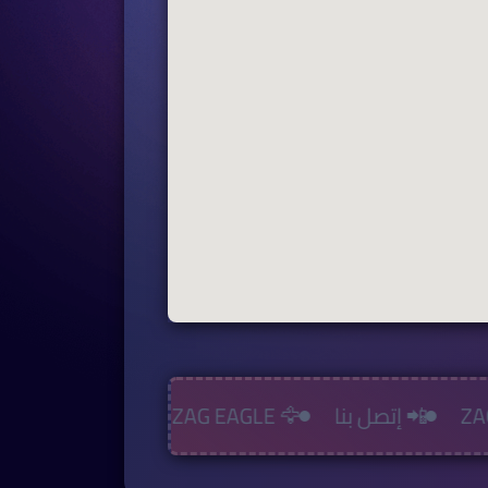
📲 إتصل بنا
🦅 ZAG EAGLE