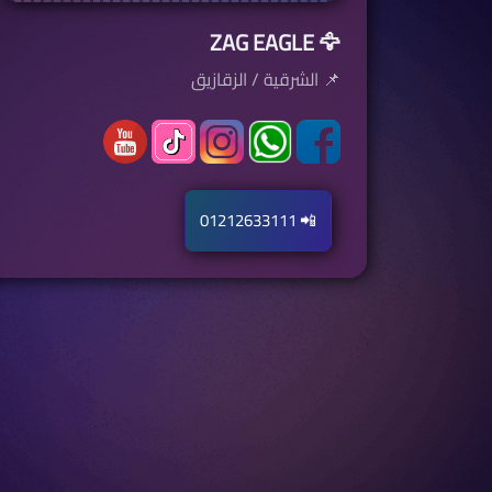
🦅 ZAG EAGLE
📌 الشرقية / الزقازيق
📲 01212633111