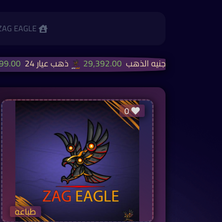
ZAG EAGLE
جنيه الذهب
29,392.00
ذهب عيار 24
4,199.00
0
طباعه