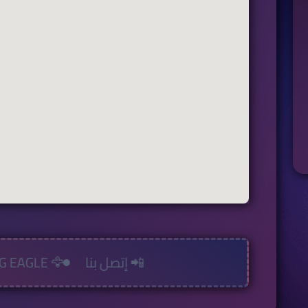
📲 إتصل بنا
🦅 ZAG EAGLE