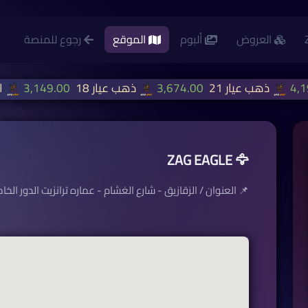
العروض
ألبوم
الموقع
رجوع للمنصة
ذهب عيار 21
3,674.00
ذهب عيار 18
3,149.00
ا
🦅 ZAG EAGLE
📌 العنوان / الزقازيق - شارع الغشام - عماره ترانزيت الدور الخ