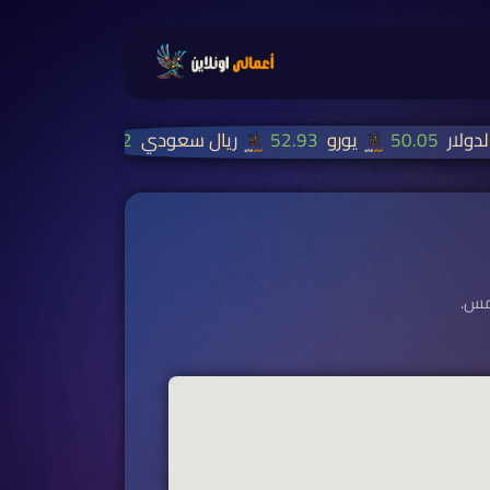
لدولار
50.05
يورو
52.93
ريال سعودي
13.32
درهم ام
امس.