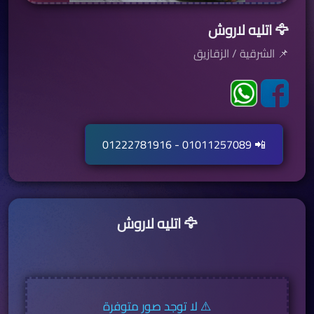
🦅 اتليه لاروش
📌 الشرقية / الزقازيق
📲 01011257089 - 01222781916
🦅 اتليه لاروش
لا توجد صور متوفرة ⚠️