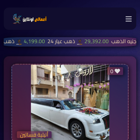
جنيه الذهب
29,392.00
ذهب عيار 24
4,199.00
ذهب عيار
0
أتيلية فساتين