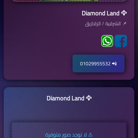
🦅 Diamond Land
📌 الشرقية / الزقازيق
📲 01029955532
🦅 Diamond Land
لا توجد صور متوفرة ⚠️