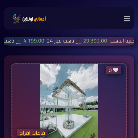
جنيه الذهب
29,392.00
ذهب عيار 24
4,199.00
ذهب عيار
0
قاعات افراح