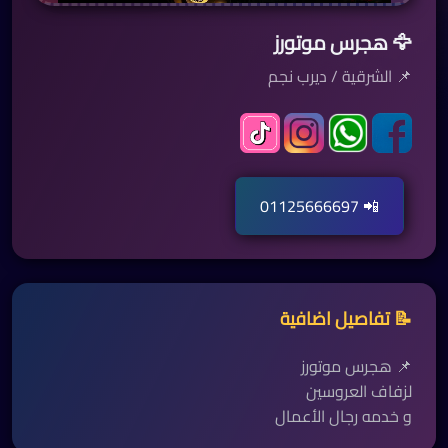
🦅 هجرس موتورز
📌 الشرقية / ديرب نجم
📲 01125666697
السبت
📝 تفاصيل اضافية
00:00 , الى 01:00
الأحد
📌 هجرس موتورز
لزفاف العروسين
00:00 , الى 01:00
و خدمه رجال الأعمال
الأثنين