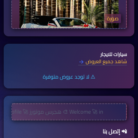
صورة
سيارات للايجار
شاهد جميع العروض
⚠️ لا توجد عروض متوفرة
Welcome 🚀 in 🎨 هجرس موتورز 🚀 Profile🎨
📲 إتصل بنا